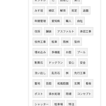
オシャレ
竹
目隠し
黒竹
みす垣
緑区
解体
剪定
造園
年間管理
愛知県
職人
自社
伐採
舗装
アスファルト
承認工事
役所工事
駐車
雨桝
型枠
埋め込み
多機能
お庭
プール
割栗石
ドッグラン
安心
安全
洗い出し
乱形石
桝
先行工事
整地
苔庭
和風庭園
玄関
看板
ポスト
排水処理
雨樋
コンセプト
シャッター
駐車場
特注