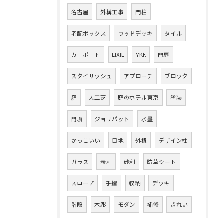
名古屋
外構工事
門柱
宅配ボックス
ウッドデッキ
タイル
カーポート
LIXIL
YKK
門扉
スタイリッシュ
アプローチ
ブロック
庭
人工芝
庭のホテル東京
塗装
門塀
ジョリパット
水墨
かっこいい
目地
外構
デザイン柱
ガラス
表札
砂利
防草シート
スロープ
手摺
収納
デッキ
階段
木彫
モダン
補修
きれい