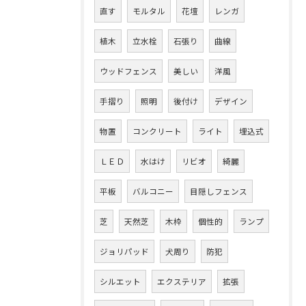
直す
モルタル
花壇
レンガ
植木
立水栓
石張り
曲線
ウッドフェンス
美しい
洋風
手摺り
照明
後付け
デザイン
物置
コンクリート
ライト
埋込式
ＬＥＤ
水はけ
リビオ
綺麗
平板
バルコニー
目隠しフェンス
芝
天然芝
木枠
個性的
ランプ
ジョリパッド
犬周り
防犯
シルエット
エクステリア
拡張