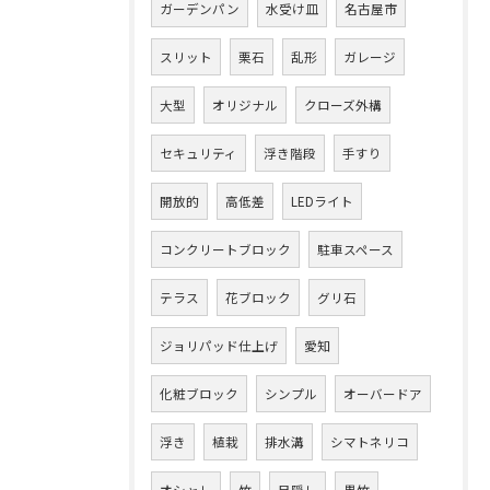
ガーデンパン
水受け皿
名古屋市
スリット
栗石
乱形
ガレージ
大型
オリジナル
クローズ外構
セキュリティ
浮き階段
手すり
開放的
高低差
LEDライト
コンクリートブロック
駐車スペース
テラス
花ブロック
グリ石
ジョリパッド仕上げ
愛知
化粧ブロック
シンプル
オーバードア
浮き
植栽
排水溝
シマトネリコ